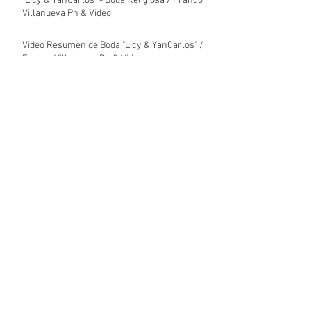
"Licy & YanCarlos" - Boda Religiosa / Franco
Villanueva Ph & Video
Video Resumen de Boda "Licy & YanCarlos" /
Franco Villanueva Ph & Video
BODA CIVIL & RELIGIOSA - "Alyd & Jose"/
Franco Villanueva Ph & Video
Video Resumen de Boda Religiosa "Alyd &
José" / Franco Villanueva Ph & Video
Video Resumen de Boda Civil "José & Alyd" /
Franco Villanueva Ph & Video
Archivo
enero de 2026
(7)
7 entradas
diciembre de 2023
(5)
5 entradas
julio de 2023
(13)
13 entradas