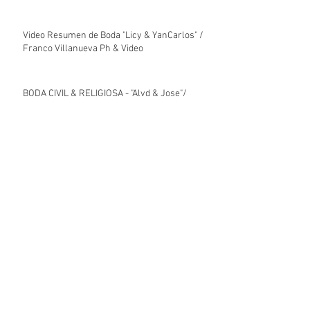
Video Resumen de Boda "Licy & YanCarlos" /
Franco Villanueva Ph & Video
BODA CIVIL & RELIGIOSA - "Alyd & Jose"/
Franco Villanueva Ph & Video
Video Resumen de Boda Religiosa "Alyd &
José" / Franco Villanueva Ph & Video
Video Resumen de Boda Civil "José & Alyd" /
Franco Villanueva Ph & Video
Archive
enero de 2026
(7)
7 entradas
diciembre de 2023
(5)
5 entradas